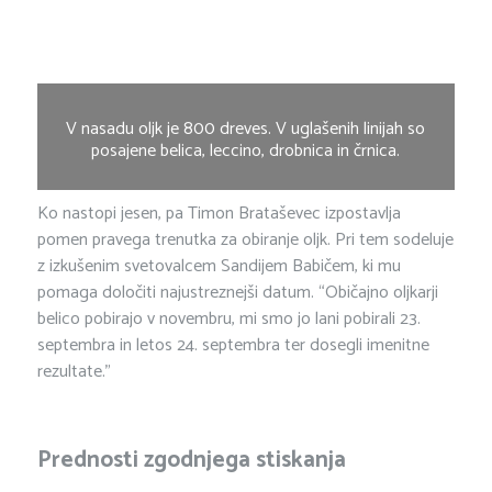
V nasadu oljk je 800 dreves. V uglašenih linijah so
posajene belica, leccino, drobnica in črnica.
Ko nastopi jesen, pa Timon Brataševec izpostavlja
pomen pravega trenutka za obiranje oljk. Pri tem sodeluje
z izkušenim svetovalcem Sandijem Babičem, ki mu
pomaga določiti najustreznejši datum. “Običajno oljkarji
belico pobirajo v novembru, mi smo jo lani pobirali 23.
septembra in letos 24. septembra ter dosegli imenitne
rezultate.”
Prednosti zgodnjega stiskanja