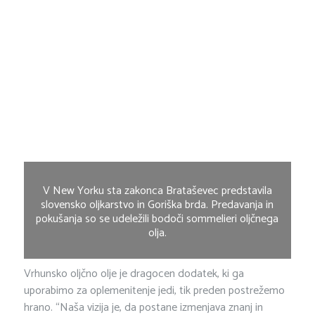
V New Yorku sta zakonca Brataševec predstavila
slovensko oljkarstvo in Goriška brda. Predavanja in
pokušanja so se udeležili bodoči sommelieri oljčnega
olja.
Vrhunsko oljčno olje je dragocen dodatek, ki ga
uporabimo za oplemenitenje jedi, tik preden postrežemo
hrano. “Naša vizija je, da postane izmenjava znanj in