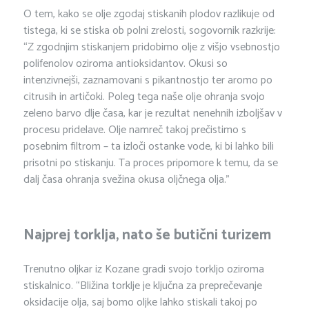
O tem, kako se olje zgodaj stiskanih plodov razlikuje od
tistega, ki se stiska ob polni zrelosti, sogovornik razkrije:
“Z zgodnjim stiskanjem pridobimo olje z višjo vsebnostjo
polifenolov oziroma antioksidantov. Okusi so
intenzivnejši, zaznamovani s pikantnostjo ter aromo po
citrusih in artičoki. Poleg tega naše olje ohranja svojo
zeleno barvo dlje časa, kar je rezultat nenehnih izboljšav v
procesu pridelave. Olje namreč takoj prečistimo s
posebnim filtrom – ta izloči ostanke vode, ki bi lahko bili
prisotni po stiskanju. Ta proces pripomore k temu, da se
dalj časa ohranja svežina okusa oljčnega olja.”
Najprej torklja, nato še butični turizem
Trenutno oljkar iz Kozane gradi svojo torkljo oziroma
stiskalnico. “Bližina torklje je ključna za preprečevanje
oksidacije olja, saj bomo oljke lahko stiskali takoj po