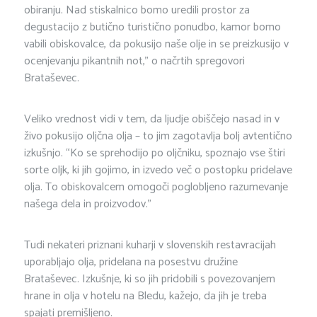
obiranju. Nad stiskalnico bomo uredili prostor za
degustacijo z butično turistično ponudbo, kamor bomo
vabili obiskovalce, da pokusijo naše olje in se preizkusijo v
ocenjevanju pikantnih not,” o načrtih spregovori
Brataševec.
Veliko vrednost vidi v tem, da ljudje obiščejo nasad in v
živo pokusijo oljčna olja – to jim zagotavlja bolj avtentično
izkušnjo. “Ko se sprehodijo po oljčniku, spoznajo vse štiri
sorte oljk, ki jih gojimo, in izvedo več o postopku pridelave
olja. To obiskovalcem omogoči poglobljeno razumevanje
našega dela in proizvodov.”
Tudi nekateri priznani kuharji v slovenskih restavracijah
uporabljajo olja, pridelana na posestvu družine
Brataševec. Izkušnje, ki so jih pridobili s povezovanjem
hrane in olja v hotelu na Bledu, kažejo, da jih je treba
spajati premišljeno.