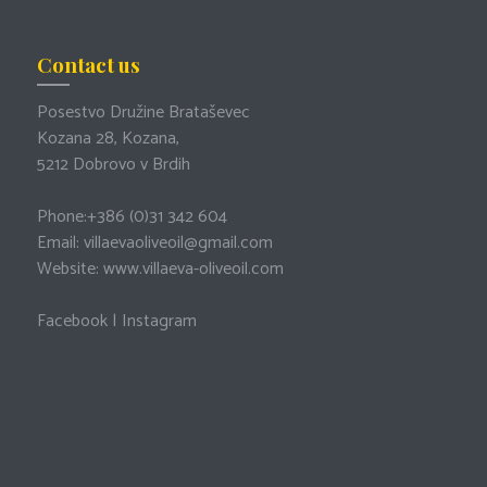
Contact us
Posestvo Družine Brataševec
Kozana 28, Kozana,
5212 Dobrovo v Brdih
Phone:
+386 (0)31 342 604
Email:
villaevaoliveoil@gmail.com
Website:
www.villaeva-oliveoil.com
Facebook
|
Instagram