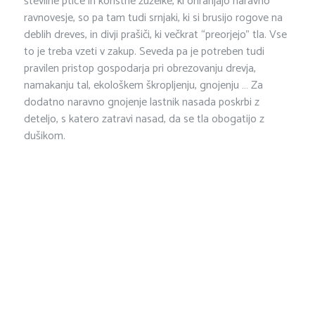
številne ptice in koristne žuželke, ki ohranjajo naravno
ravnovesje, so pa tam tudi srnjaki, ki si brusijo rogove na
deblih dreves, in divji prašiči, ki večkrat “preorjejo” tla. Vse
to je treba vzeti v zakup. Seveda pa je potreben tudi
pravilen pristop gospodarja pri obrezovanju drevja,
namakanju tal, ekološkem škropljenju, gnojenju … Za
dodatno naravno gnojenje lastnik nasada poskrbi z
deteljo, s katero zatravi nasad, da se tla obogatijo z
dušikom.