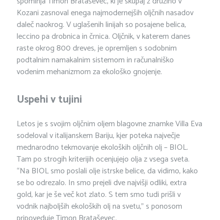
spominja Timon Brataševec, ki je skupaj z družino v
Kozani zasnoval enega najmodernejših oljčnih nasadov
daleč naokrog. V uglašenih linijah so posajene belica,
leccino pa drobnica in črnica. Oljčnik, v katerem danes
raste okrog 800 dreves, je opremljen s sodobnim
podtalnim namakalnim sistemom in računalniško
vodenim mehanizmom za ekološko gnojenje.
Uspehi v tujini
Letos je s svojim oljčnim oljem blagovne znamke Villa Eva
sodeloval v italijanskem Bariju, kjer poteka največje
mednarodno tekmovanje ekoloških oljčnih olj – BIOL.
Tam po strogih kriterijih ocenjujejo olja z vsega sveta.
“Na BIOL smo poslali olje istrske belice, da vidimo, kako
se bo odrezalo. In smo prejeli dve najvišji odliki, extra
gold, kar je še več kot zlato. S tem smo tudi prišli v
vodnik najboljših ekoloških olj na svetu,” s ponosom
pripoveduje Timon Brataševec.