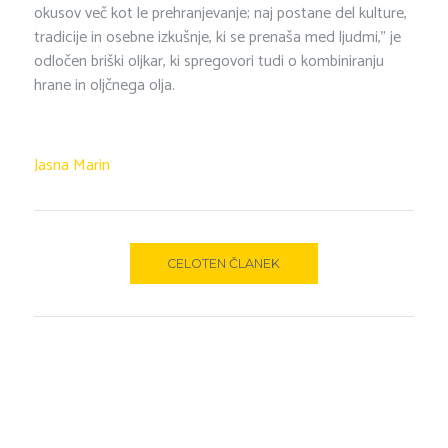
okusov več kot le prehranjevanje; naj postane del kulture,
tradicije in osebne izkušnje, ki se prenaša med ljudmi,” je
odločen briški oljkar, ki spregovori tudi o kombiniranju
hrane in oljčnega olja.
Jasna Marin
CELOTEN ČLANEK