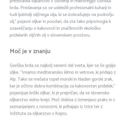
predstavila oljkarstvo v Sloveniji in mikroregijo Goriška
brda. Predavanja so se udeležili profesionalni kuharji in
tudi ljubitelji oljčnega olja, ki se izobražujejo na področju
olj,” pojasni oljkar in poudari, da sta tako pripomogla k
ozaveščanju o kakovosti in značilnostih ekološko
pridelanih oljčnih olj v slovenskem prostoru.
Moč je v znanju
Goriška brda so najbolj severni del sveta, kjer se še gojijo
oljke. “Imamo mediteransko klimo in vetrove, ki pridejo z
Alp. Tako se mešata topel morski in hladen gorski zrak,
kar je očitno dobra kombinacija za kakovosten pridelek,”
pojasnjuje briški oljkar, ki je prepričan, da se slovensko
oljkarstvo vidno krepi. Moč dobiva z izmenjavo praks in s
seznanjanjem z novostmi, ki prihajajo iz Istre ter z
Inštituta za oljkarstvo v Kopru.