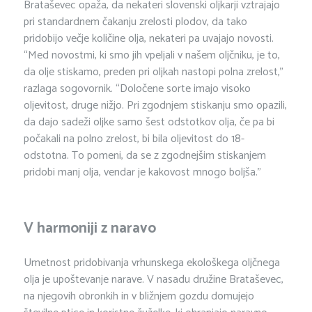
Brataševec opaža, da nekateri slovenski oljkarji vztrajajo
pri standardnem čakanju zrelosti plodov, da tako
pridobijo večje količine olja, nekateri pa uvajajo novosti.
“Med novostmi, ki smo jih vpeljali v našem oljčniku, je to,
da olje stiskamo, preden pri oljkah nastopi polna zrelost,”
razlaga sogovornik. “Določene sorte imajo visoko
oljevitost, druge nižjo. Pri zgodnjem stiskanju smo opazili,
da dajo sadeži oljke samo šest odstotkov olja, če pa bi
počakali na polno zrelost, bi bila oljevitost do 18-
odstotna. To pomeni, da se z zgodnejšim stiskanjem
pridobi manj olja, vendar je kakovost mnogo boljša.”
V harmoniji z naravo
Umetnost pridobivanja vrhunskega ekološkega oljčnega
olja je upoštevanje narave. V nasadu družine Brataševec,
na njegovih obronkih in v bližnjem gozdu domujejo