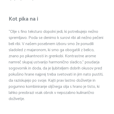
Kot pika na i
“Olje s fino teksturo dopolni jedi, ki potrebujejo nežno
spremljavo. Poda se denimo k surovi ribi ali nežno pečeni
beli ribi. V našem posebnem izboru smo že ponudili
sladoled z majaronom, ki smo ga obogatili z belico,
znano po pikantnosti in grenkobi. Kontrastne arome
namreč skupaj ustvarijo harmonično sladico,” poudarja
sogovornik in doda, da je ljubiteljem dobrih okusov pred
pokušino hrane najprej treba svetovati in jim nato pustiti,
da raziskujejo po svoje. Kajti prav lastno doživetje in
pogumno kombiniranje oljčnega olja s hrano je tisto, ki
lahko preobrazi vsak obrok v nepozabno kulinarično
doživetje.