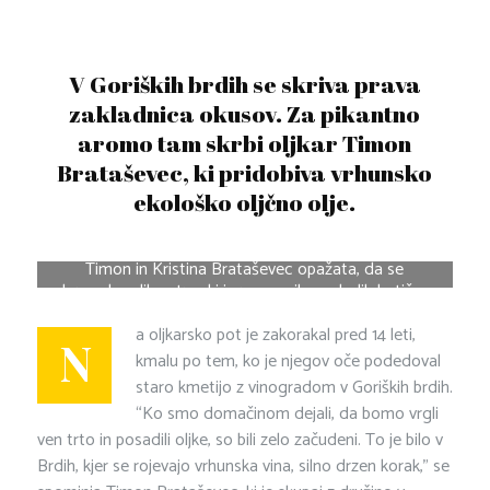
V Goriških brdih se skriva prava
zakladnica okusov. Za pikantno
aromo tam skrbi oljkar Timon
Brataševec, ki pridobiva vrhunsko
ekološko oljčno olje.
Timon in Kristina Brataševec opažata, da se
slovensko oljkarstvo, ki je v mnogih pogledih butično,
vse bolj uveljavlja v svetu zaradi inovativnosti in
a oljkarsko pot je zakorakal pred 14 leti,
izjemne kakovosti. FOTO: OSEBNI ARHIV
N
kmalu po tem, ko je njegov oče podedoval
staro kmetijo z vinogradom v Goriških brdih.
“Ko smo domačinom dejali, da bomo vrgli
ven trto in posadili oljke, so bili zelo začudeni. To je bilo v
Brdih, kjer se rojevajo vrhunska vina, silno drzen korak,” se