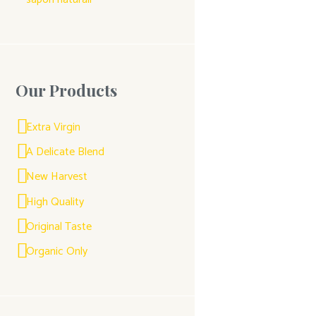
Our Products
Extra Virgin
A Delicate Blend
New Harvest
High Quality
Original Taste
Organic Only