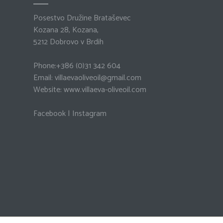
Posestvo Družine Brataševec
Kozana 28, Kozana,
5212 Dobrovo v Brdih
Phone:
+386 (0)31 342 604
Email:
villaevaoliveoil@gmail.com
Website:
www.villaeva-oliveoil.com
Facebook
|
Instagram