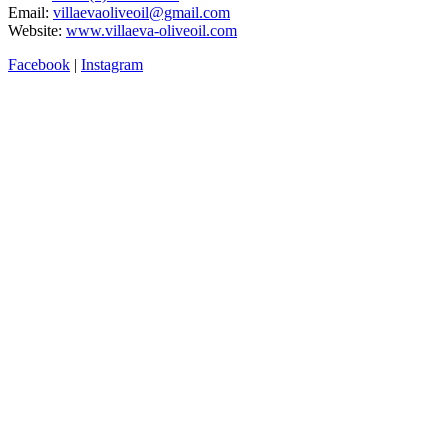
Email:
villaevaoliveoil@gmail.com
Website:
www.villaeva-oliveoil.com
Facebook
|
Instagram