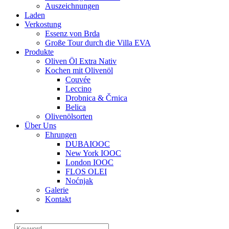
Auszeichnungen
Laden
Verkostung
Essenz von Brda
Große Tour durch die Villa EVA
Produkte
Oliven Öl Extra Nativ
Kochen mit Olivenöl
Couvée
Leccino
Drobnica & Črnica
Belica
Olivenölsorten
Über Uns
Ehrungen
DUBAIOOC
New York IOOC
London IOOC
FLOS OLEI
Noćnjak
Galerie
Kontakt