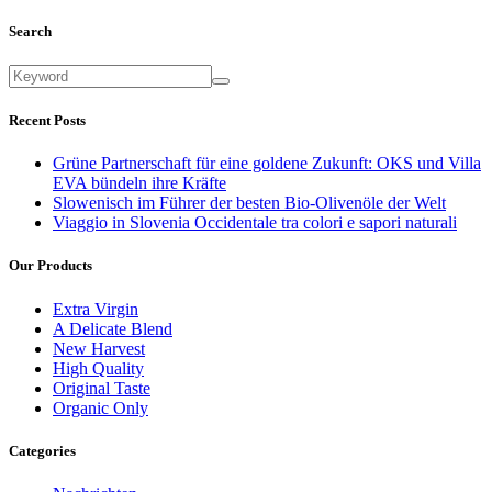
Search
Recent Posts
Grüne Partnerschaft für eine goldene Zukunft: OKS und Villa
EVA bündeln ihre Kräfte
Slowenisch im Führer der besten Bio-Olivenöle der Welt
Viaggio in Slovenia Occidentale tra colori e sapori naturali
Our Products
Extra Virgin
A Delicate Blend
New Harvest
High Quality
Original Taste
Organic Only
Categories