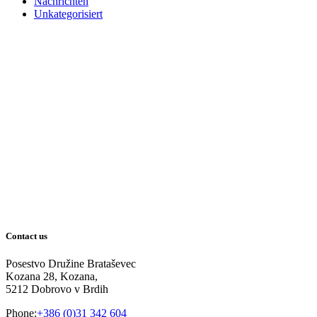
Nachrichten
Unkategorisiert
Contact us
Posestvo Družine Brataševec
Kozana 28, Kozana,
5212 Dobrovo v Brdih
Phone:
+386 (0)31 342 604