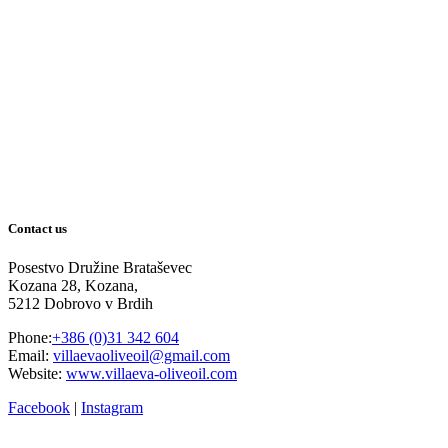
Contact us
Posestvo Družine Brataševec
Kozana 28, Kozana,
5212 Dobrovo v Brdih
Phone:
+386 (0)31 342 604
Email:
villaevaoliveoil@gmail.com
Website:
www.villaeva-oliveoil.com
Facebook
|
Instagram