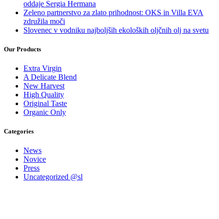
oddaje Sergia Hermana
Zeleno partnerstvo za zlato prihodnost: OKS in Villa EVA
združila moči
Slovenec v vodniku najboljših ekoloških oljčnih olj na svetu
Our Products
Extra Virgin
A Delicate Blend
New Harvest
High Quality
Original Taste
Organic Only
Categories
News
Novice
Press
Uncategorized @sl