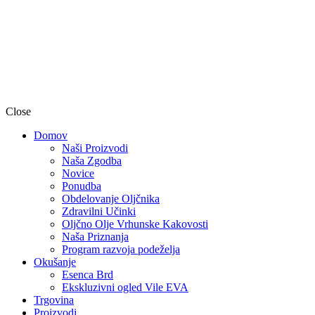
Close
Domov
Naši Proizvodi
Naša Zgodba
Novice
Ponudba
Obdelovanje Oljčnika
Zdravilni Učinki
Oljčno Olje Vrhunske Kakovosti
Naša Priznanja
Program razvoja podeželja
Okušanje
Esenca Brd
Ekskluzivni ogled Vile EVA
Trgovina
Proizvodi