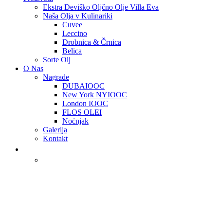
Ekstra Deviško Oljčno Olje Villa Eva
Naša Olja v Kulinariki
Cuvee
Leccino
Drobnica & Črnica
Belica
Sorte Olj
O Nas
Nagrade
DUBAIOOC
New York NYIOOC
London IOOC
FLOS OLEI
Noćnjak
Galerija
Kontakt