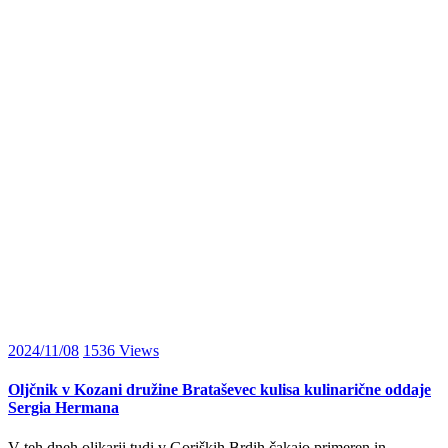
2024/11/08
1536
Views
Oljčnik v Kozani družine Brataševec kulisa kulinarične oddaje
Sergia Hermana
V teh dneh oljkarji tudi v Goriških Brdih čakajo primeren in