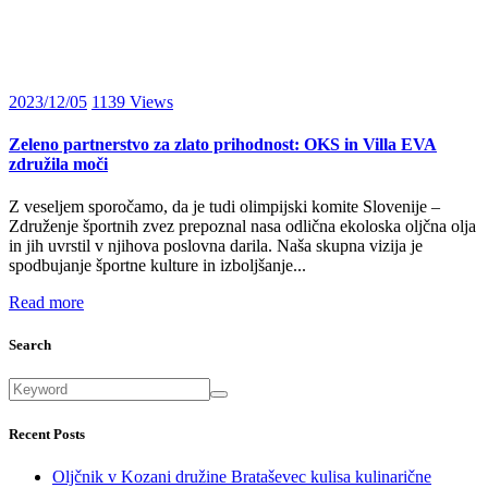
2023/12/05
1139
Views
Zeleno partnerstvo za zlato prihodnost: OKS in Villa EVA
združila moči
Z veseljem sporočamo, da je tudi olimpijski komite Slovenije –
Združenje športnih zvez prepoznal nasa odlična ekoloska oljčna olja
in jih uvrstil v njihova poslovna darila. Naša skupna vizija je
spodbujanje športne kulture in izboljšanje...
Read more
Search
Recent Posts
Oljčnik v Kozani družine Brataševec kulisa kulinarične