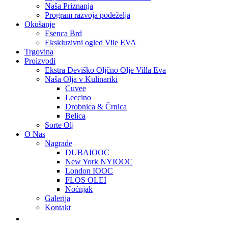
Naša Priznanja
Program razvoja podeželja
Okušanje
Esenca Brd
Ekskluzivni ogled Vile EVA
Trgovina
Proizvodi
Ekstra Deviško Oljčno Olje Villa Eva
Naša Olja v Kulinariki
Cuvee
Leccino
Drobnica & Črnica
Belica
Sorte Olj
O Nas
Nagrade
DUBAIOOC
New York NYIOOC
London IOOC
FLOS OLEI
Noćnjak
Galerija
Kontakt