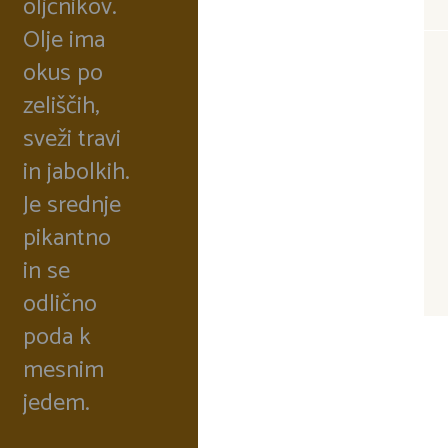
oljčnikov.
Olje ima
okus po
zeliščih,
sveži travi
in jabolkih.
Je srednje
pikantno
in se
odlično
poda k
mesnim
jedem.