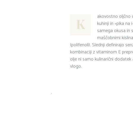
akovostno oljčno o
K
kuhinji in »pika n
samega okusa in st
maščobnimi kislina
(polifenoli). Slednji definirajo se
kombinaciji z vitaminom E prepr
olje ni samo kulinarični dodatek
vlogo.
.