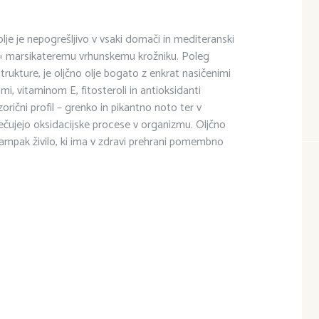
lje je nepogrešljivo v vsaki domači in mediteranski
a i« marsikateremu vrhunskemu krožniku. Poleg
rukture, je oljčno olje bogato z enkrat nasičenimi
mi, vitaminom E, fitosteroli in antioksidanti
nzorični profil – grenko in pikantno noto ter v
ečujejo oksidacijske procese v organizmu. Oljčno
 ampak živilo, ki ima v zdravi prehrani pomembno