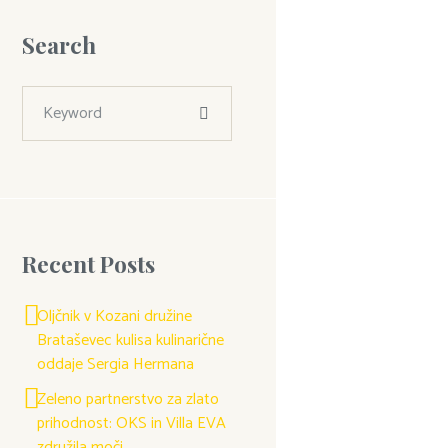
Search
Recent Posts
Oljčnik v Kozani družine
Brataševec kulisa kulinarične
oddaje Sergia Hermana
Zeleno partnerstvo za zlato
prihodnost: OKS in Villa EVA
združila moči