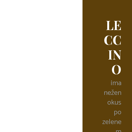
LE
CC
IN
O
ima
nežen
okus
po
zelene
m