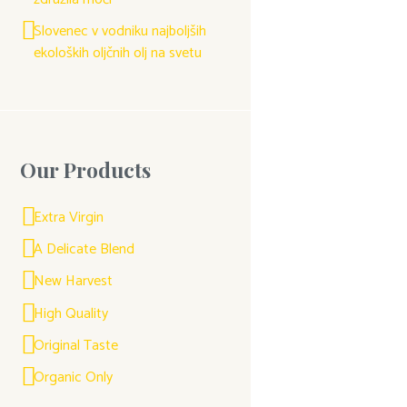
Slovenec v vodniku najboljših
ekoloških oljčnih olj na svetu
Our Products
Extra Virgin
A Delicate Blend
New Harvest
High Quality
Original Taste
Organic Only