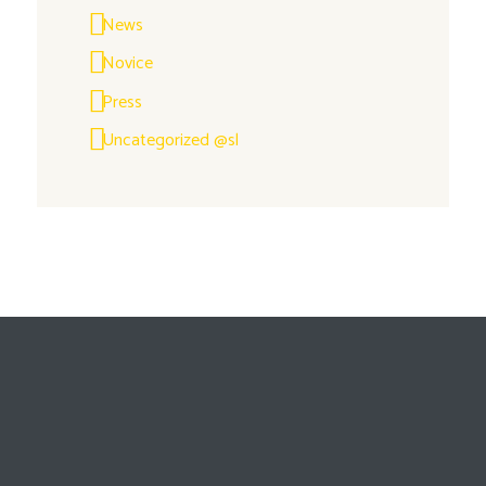
News
Novice
Press
Uncategorized @sl