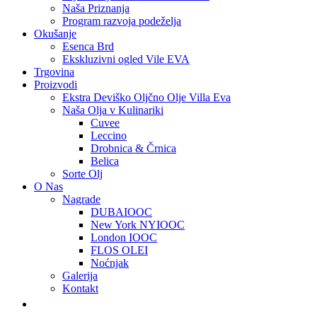
Naša Priznanja
Program razvoja podeželja
Okušanje
Esenca Brd
Ekskluzivni ogled Vile EVA
Trgovina
Proizvodi
Ekstra Deviško Oljčno Olje Villa Eva
Naša Olja v Kulinariki
Cuvee
Leccino
Drobnica & Črnica
Belica
Sorte Olj
O Nas
Nagrade
DUBAIOOC
New York NYIOOC
London IOOC
FLOS OLEI
Noćnjak
Galerija
Kontakt