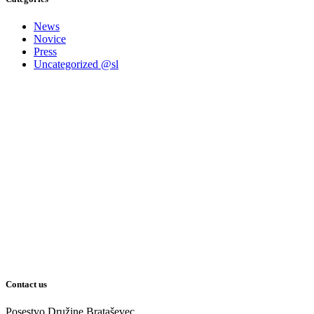
News
Novice
Press
Uncategorized @sl
Contact us
Posestvo Družine Brataševec