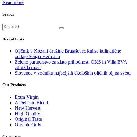
Read more
Search
Recent Posts
Oljčnik v Kozani družine Brataševec kulisa kulinarične
oddaje Sergia Hermana
Zeleno partnerstvo za zlato prihodnost: OKS in Villa EVA
združila moči
Slovenec v vodniku najboljših ekoloških oljčnih olj na svetu
Our Products
Extra Virgin
A Delicate Blend
New Harvest
High Quality
Original Taste
Organic Only
Categories