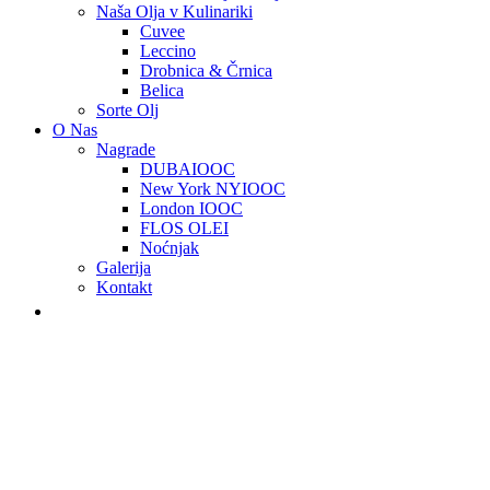
Naša Olja v Kulinariki
Cuvee
Leccino
Drobnica & Črnica
Belica
Sorte Olj
O Nas
Nagrade
DUBAIOOC
New York NYIOOC
London IOOC
FLOS OLEI
Noćnjak
Galerija
Kontakt