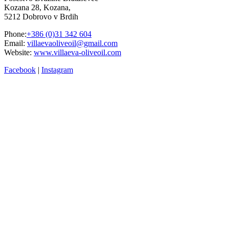
Kozana 28, Kozana,
5212 Dobrovo v Brdih
Phone:
+386 (0)31 342 604
Email:
villaevaoliveoil@gmail.com
Website:
www.villaeva-oliveoil.com
Facebook
|
Instagram