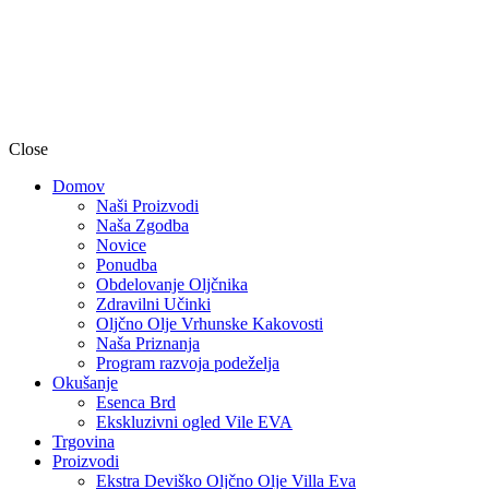
Close
Domov
Naši Proizvodi
Naša Zgodba
Novice
Ponudba
Obdelovanje Oljčnika
Zdravilni Učinki
Oljčno Olje Vrhunske Kakovosti
Naša Priznanja
Program razvoja podeželja
Okušanje
Esenca Brd
Ekskluzivni ogled Vile EVA
Trgovina
Proizvodi
Ekstra Deviško Oljčno Olje Villa Eva