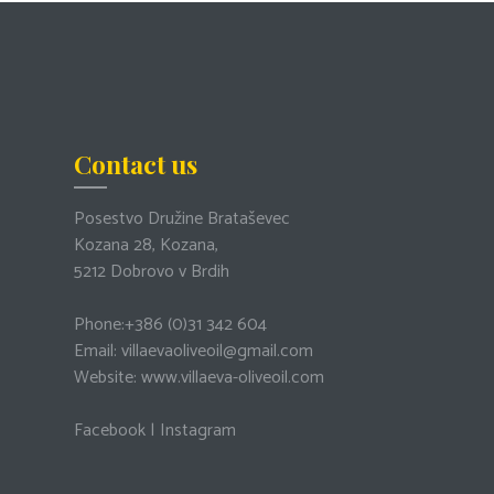
Contact us
Posestvo Družine Brataševec
Kozana 28, Kozana,
5212 Dobrovo v Brdih
Phone:
+386 (0)31 342 604
Email:
villaevaoliveoil@gmail.com
Website:
www.villaeva-oliveoil.com
Facebook
|
Instagram