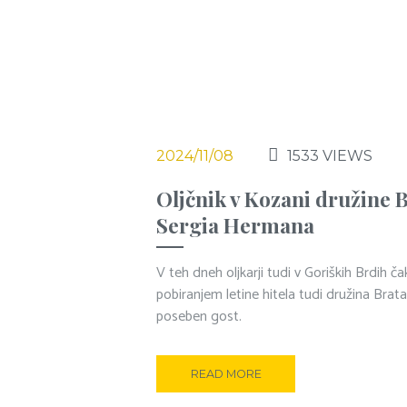
2024/11/08
1533
VIEWS
Oljčnik v Kozani družine 
Sergia Hermana
V teh dneh oljkarji tudi v Goriških Brdih č
pobiranjem letine hitela tudi družina Brataš
poseben gost.
READ MORE