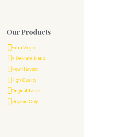
Our Products
Extra Virgin
A Delicate Blend
New Harvest
High Quality
Original Taste
Organic Only