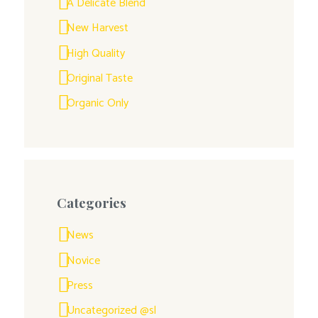
A Delicate Blend
New Harvest
High Quality
Original Taste
Organic Only
Categories
News
Novice
Press
Uncategorized @sl