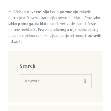
Maščobe v
olivnem olju
lahko
pomagajo
zgladiti
notranjost črevesja, kar olajša odvajanje blata. Prav tako
lahko
pomaga
, da blato zadrži več vode, zaradi česar
ostane mehkejše. Ena žlica
olivnega olja
, vzeta zjutraj
na prazen želodec, lahko lajša zaprtje pri mnogih
zdravih
odraslih.
Search