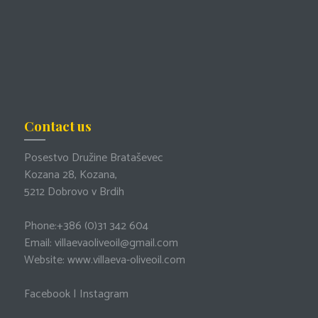
Contact us
Posestvo Družine Brataševec
Kozana 28, Kozana,
5212 Dobrovo v Brdih
Phone:
+386 (0)31 342 604
Email:
villaevaoliveoil@gmail.com
Website:
www.villaeva-oliveoil.com
Facebook
|
Instagram