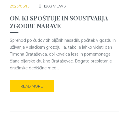
2023/06/15
1203
VIEWS
ON, KI SPOŠTUJE IN SOUSTVARJA
ZGODBE NARAVE
Sprehod po čudovitih oljčnih nasadih, počitek v gozdu in
uživanje v sladkem grozdju. Ja, tako je lahko videti dan
Timona Brataševca, oblikovalca lesa in pomembnega
člana oljarske družine Brataševec. Bogato prepletanje
družinske dediščine med...
READ MORE