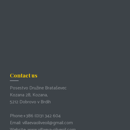
Contact us
Posestvo Družine Brataševec
Kozana 28, Kozana,
5212 Dobrovo v Brdih
Phone:
+386 (0)31 342 604
Email:
villaevaoliveoil@gmail.com
Website:
www.villaeva-oliveoil.com